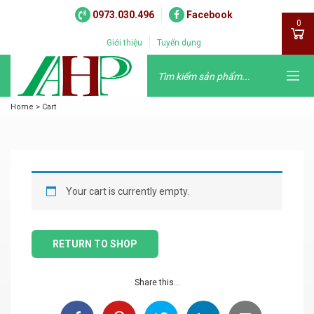
0973.030.496
Facebook
0
Giới thiệu
Tuyển dụng
Home
>
Cart
Your cart is currently empty.
RETURN TO SHOP
Share this...