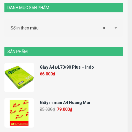
DANH MỤC SẢN PHẨM
Sổ in theo mẫu
×
SẢN PHẨM
Giấy A4 ĐL70/90 Plus – Indo
66.000
₫
Giấy in màu A4 Hoàng Mai
85.000
₫
79.000
₫