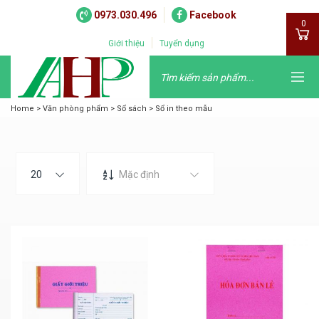
0973.030.496
Facebook
0
Giới thiệu
Tuyển dụng
Home
>
Văn phòng phẩm
>
Sổ sách
>
Sổ in theo mẫu
20
Mặc định