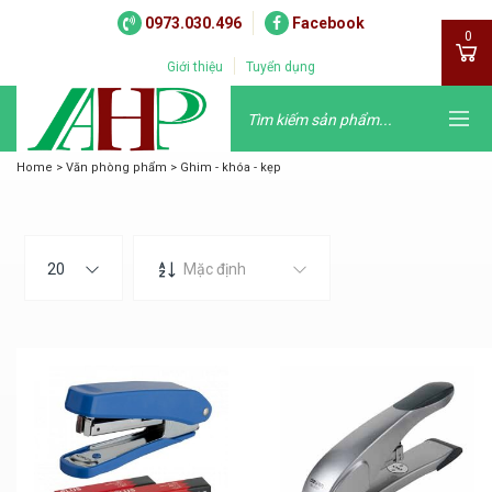
0973.030.496
Facebook
0
Giới thiệu
Tuyển dụng
Home
>
Văn phòng phẩm
>
Ghim - khóa - kẹp
20
Mặc định