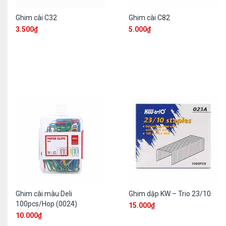
Ghim cài C32
Ghim cài C82
3.500
₫
5.000
₫
Ghim cài màu Deli
Ghim dập KW – Trio 23/10
100pcs/Hop (0024)
15.000
₫
10.000
₫