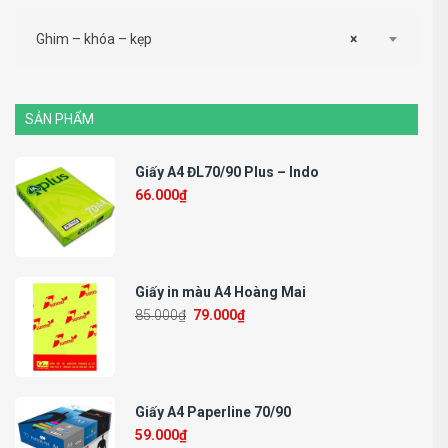
Ghim – khóa – kẹp
×
SẢN PHẨM
Giấy A4 ĐL70/90 Plus – Indo
66.000
₫
Giấy in màu A4 Hoàng Mai
85.000
₫
79.000
₫
Giấy A4 Paperline 70/90
59.000
₫