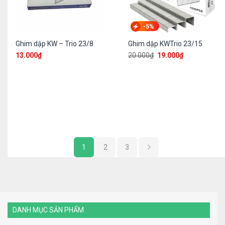
-5%
Ghim dập KW – Trio 23/8
Ghim dập KWTrio 23/15
13.000
₫
20.000
₫
19.000
₫
1
2
3
DANH MỤC SẢN PHẨM