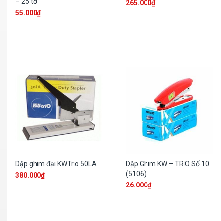
– 25 tờ
265.000
₫
55.000
₫
Dập ghim đại KWTrio 50LA
Dập Ghim KW – TRIO Số 10
(5106)
380.000
₫
26.000
₫