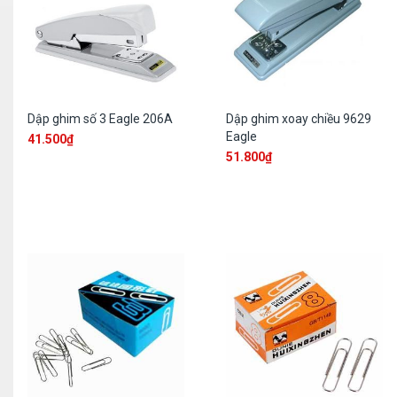
Dập ghim số 3 Eagle 206A
Dập ghim xoay chiều 9629
Eagle
41.500
₫
51.800
₫