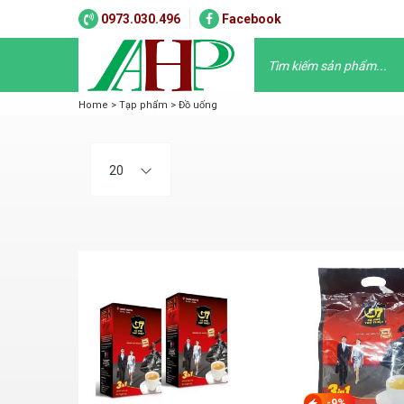
0973.030.496
Facebook
Home
>
Tạp phẩm
>
Đồ uống
20
-9%