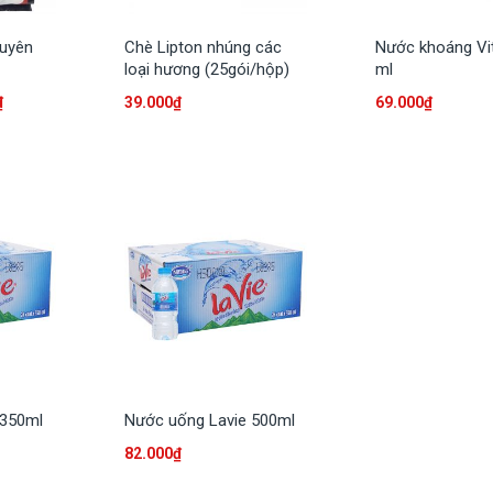
guyên
Chè Lipton nhúng các
Nước khoáng Vit
loại hương (25gói/hộp)
ml
₫
39.000
₫
69.000
₫
 350ml
Nước uống Lavie 500ml
82.000
₫