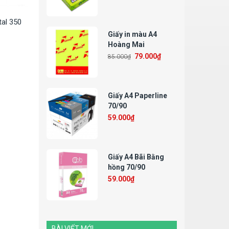
al 350
Giấy in màu A4
Hoàng Mai
79.000
₫
85.000
₫
Giấy A4 Paperline
70/90
59.000
₫
Giấy A4 Bãi Bằng
hồng 70/90
59.000
₫
BÀI VIẾT MỚI