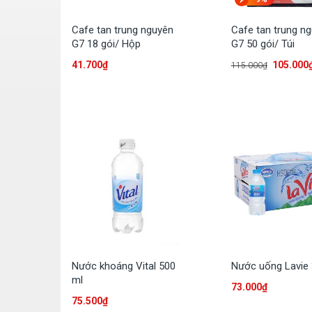
Cafe tan trung nguyên
Cafe tan trung n
G7 18 gói/ Hộp
G7 50 gói/ Túi
41.700
₫
105.000
115.000
₫
Nước khoáng Vital 500
Nước uống Lavie
ml
73.000
₫
75.500
₫