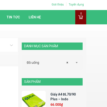
Giới thiệu
Tuyển dụng
0
TIN TỨC
LIÊN HỆ
DANH MỤC SẢN PHẨM
Đồ uống
×
SẢN PHẨM
Giấy A4 ĐL70/90
Plus – Indo
66.000
₫