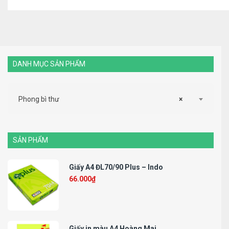
DANH MỤC SẢN PHẨM
Phong bì thư
×
SẢN PHẨM
Giấy A4 ĐL70/90 Plus – Indo
66.000
₫
Giấy in màu A4 Hoàng Mai