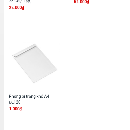
25 Cái/ Tập)
52.000
₫
22.000
₫
Phong bì trắng khổ A4
ĐL120
1.000
₫