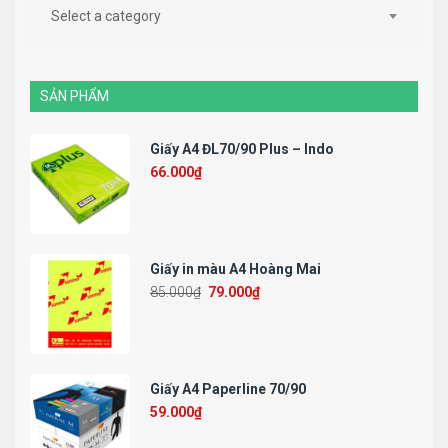
Select a category
SẢN PHẨM
Giấy A4 ĐL70/90 Plus – Indo
66.000
₫
Giấy in màu A4 Hoàng Mai
85.000
₫
79.000
₫
Giấy A4 Paperline 70/90
59.000
₫