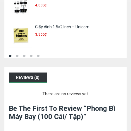
9.200
₫
Bút phủ Batos CP-2G
10.000
₫
REVIEWS (0)
There are no reviews yet.
Be The First To Review “Phong Bì
Máy Bay (100 Cái/ Tập)”