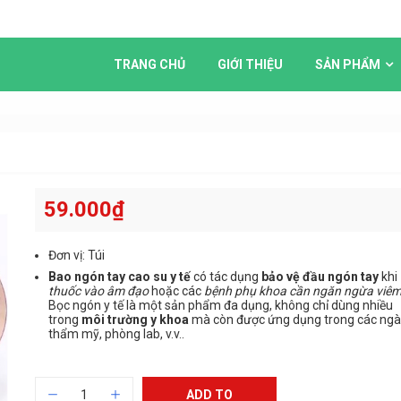
TRANG CHỦ
GIỚI THIỆU
SẢN PHẨM
59.000
₫
Đơn vị: Túi
Bao ngón tay cao su y tế
có tác dụng
bảo vệ đầu ngón tay
khi
thuốc vào âm đạo
hoặc các
bệnh phụ khoa cần ngăn ngừa viê
Bọc ngón y tế là một sản phẩm đa dụng, không chỉ dùng nhiều
trong
môi trường y khoa
mà còn được ứng dụng trong các ng
thẩm mỹ, phòng lab, v.v..
ADD TO