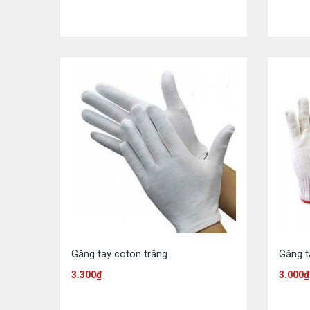
Găng tay coton trắng
Găng t
3.300
₫
3.000
₫