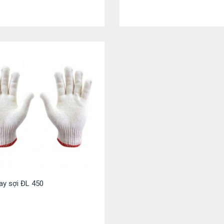
ay sợi ĐL 450