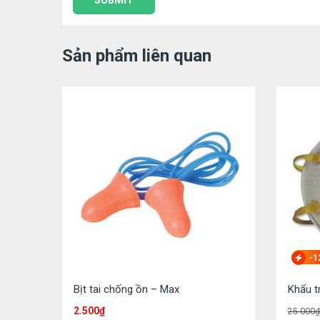
Sản phẩm liên quan
-1
Bịt tai chống ồn – Max
Khẩu t
2.500
₫
25.000
₫