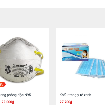
2%
rang phòng độc N95
Khẩu trang y tế xanh
22.000
₫
27.700
₫