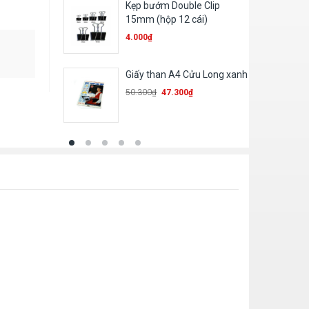
Kẹp bướm Double Clip
15mm (hộp 12 cái)
4.000
₫
Giấy than A4 Cửu Long xanh
50.300
₫
47.300
₫