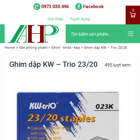
0973.030.496
Facebook
0
Giới thiệu
Tuyển dụng
Home
>
Văn phòng phẩm
>
Ghim - khóa - kẹp
>
Ghim dập KW – Trio 23/20
Ghim dập KW – Trio 23/20
495 lượt xem