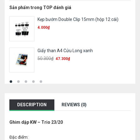
Sản phẩm trong TOP đánh giá
Bút chì 2B – Batos
1.700
₫
Sổ 360 card cứng/ mềm
78.600
₫
DESCRIPTION
REVIEWS (0)
Ghim dập KW – Trio 23/20
Đặc điểm: