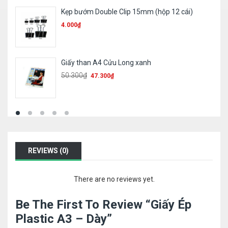
Bút chì 2B – Batos
1.700
₫
Sổ 360 card cứng/ mềm
78.600
₫
REVIEWS (0)
There are no reviews yet.
Be The First To Review “Giấy Ép
Plastic A3 – Dày”