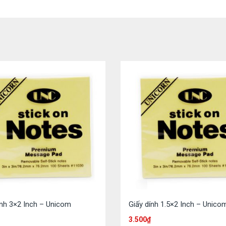
ính 3×2 Inch – Unicom
Giấy dính 1.5×2 Inch – Unico
3.500
₫