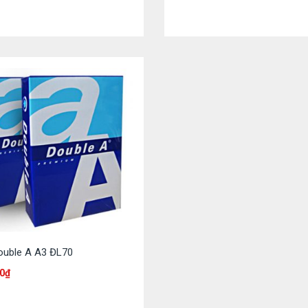
ouble A A3 ĐL70
0
₫