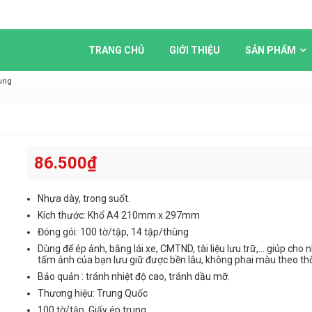
TRANG CHỦ
GIỚI THIỆU
SẢN PHẨM
rung
86.500
₫
Nhựa dày, trong suốt.
Kích thước: Khổ A4 210mm x 297mm
Đóng gói: 100 tờ/tập, 14 tập/thùng
Dùng để ép ảnh, bằng lái xe, CMTND, tài liệu lưu trữ,… giúp cho
tấm ảnh của bạn lưu giữ được bền lâu, không phai màu theo thờ
Bảo quản : tránh nhiệt độ cao, tránh dầu mỡ.
Thương hiệu: Trung Quốc
100 tờ/tập. Giấy ép trung