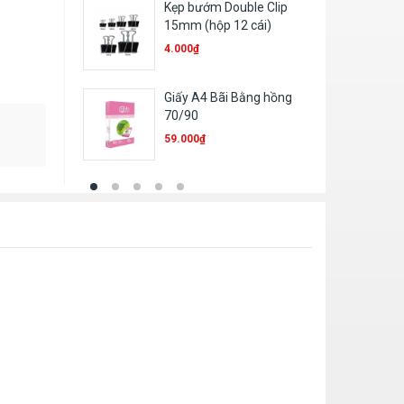
Kẹp bướm Double Clip
G
15mm (hộp 12 cái)
9
4.000
₫
Giấy A4 Bãi Bằng hồng
G
70/90
3
59.000
₫