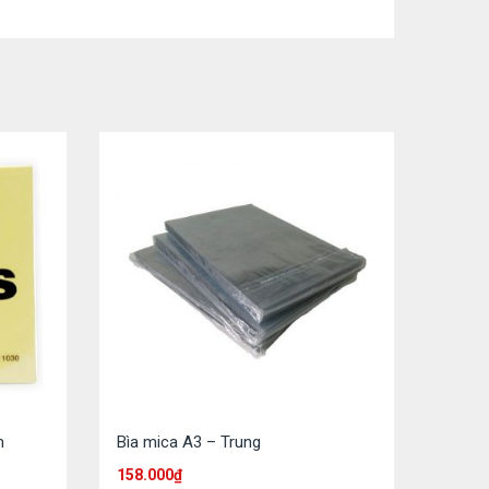
m
Bìa mica A3 – Trung
158.000
₫