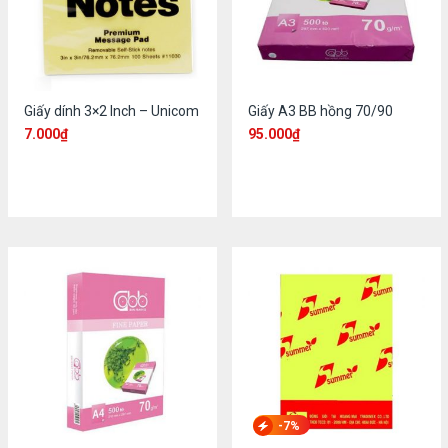
Giấy dính 3×2 Inch – Unicom
Giấy A3 BB hồng 70/90
7.000
₫
95.000
₫
-7%