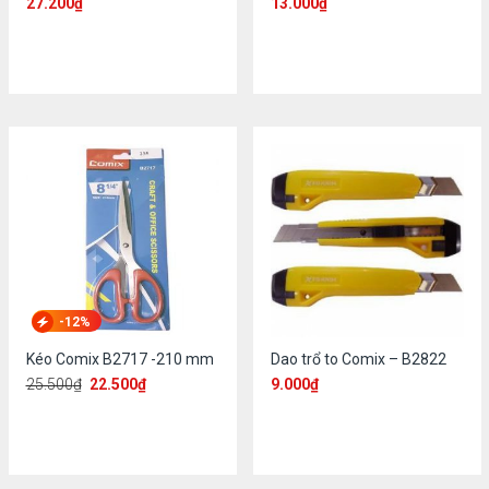
27.200
₫
13.000
₫
-12%
Kéo Comix B2717 -210 mm
Dao trổ to Comix – B2822
25.500
₫
22.500
₫
9.000
₫