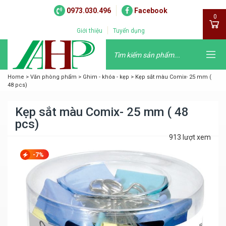
0973.030.496
Facebook
0
Giới thiệu
Tuyển dụng
Home
>
Văn phòng phẩm
>
Ghim - khóa - kẹp
>
Kẹp sắt màu Comix- 25 mm (
48 pcs)
Kẹp sắt màu Comix- 25 mm ( 48
pcs)
913 lượt xem
-7%