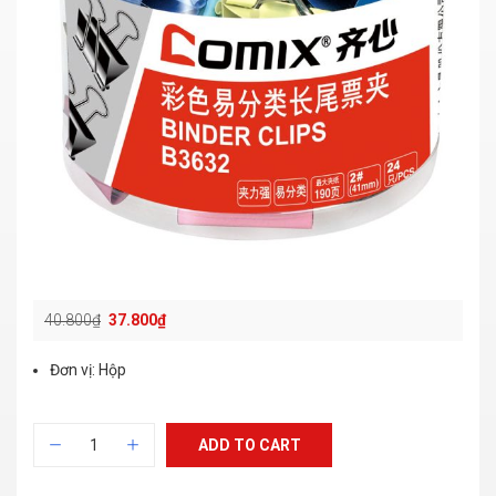
40.800
₫
37.800
₫
Đơn vị: Hộp
ADD TO CART