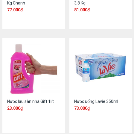
Kg Chanh
3,8 Kg
77.000
₫
81.000
₫
Nước lau sàn nhà Gift 1lít
Nước uống Lavie 350ml
23.000
₫
73.000
₫