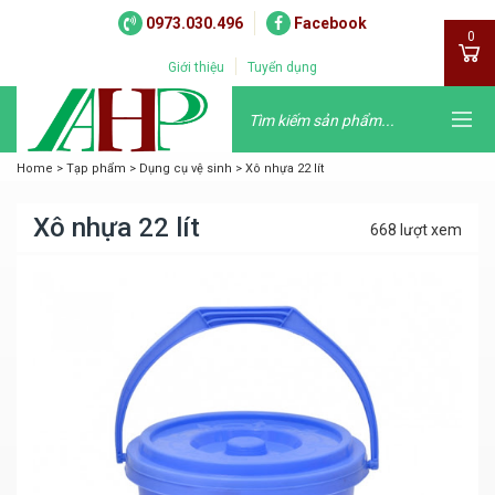
0973.030.496
Facebook
0
Giới thiệu
Tuyển dụng
Home
>
Tạp phẩm
>
Dụng cụ vệ sinh
>
Xô nhựa 22 lít
Xô nhựa 22 lít
668 lượt xem