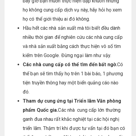
bây giờ bạn muốn thực hiện dập khuôn nhưng
họ không cung cấp dịch vụ này, hãy hỏi họ xem
họ có thể giới thiệu ai đó không.
Hầu hết các nhà sản xuất mà tôi biết đều dành
nhiều thời gian để nghiên cứu các nhà cung cấp
và nhà sản xuất bằng cách thực hiện vô số tìm
kiếm trên Google. Đừng ngại làm như vậy.
Các nhà cung c
ấp có thể tìm đến bất ngờ
.
Có
thể bạn sẽ tìm thấy họ trên 1 bài báo, 1 phương
tiện truyền thông hay một biển quảng cáo nào
đó.
Tham d
ự
cung
ứ
ng t
ạ
i Tri
ể
n l
ã
m V
ă
n ph
ò
ng
ph
ẩ
m Qu
ố
c gia.
Các nhà cung cấp lớn thường
ganh đua nhau rất khắc nghiệt tại các hội nghị
triển lãm. Thậm trí khi được tư vấn tại đó bạn có