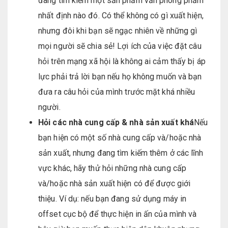
đang tìm kiếm một sản phẩm văn phòng phẩm
nhất định nào đó. Có thể không có gì xuất hiện,
nhưng đôi khi bạn sẽ ngạc nhiên về những gì
mọi người sẽ chia sẻ! Lợi ích của việc đặt câu
hỏi trên mạng xã hội là không ai cảm thấy bị áp
lực phải trả lời bạn nếu họ không muốn và bạn
đưa ra câu hỏi của mình trước mặt khá nhiều
người.
H
ỏ
i c
á
c nh
à
cung c
ấ
p & nh
à
s
ả
n xu
ấ
t kh
á
Nếu
bạn hiện có một số nhà cung cấp và/hoặc nhà
sản xuất, nhưng đang tìm kiếm thêm ở các lĩnh
vực khác, hãy thử hỏi những nhà cung cấp
và/hoặc nhà sản xuất hiện có để được giới
thiệu. Ví dụ: nếu bạn đang sử dụng máy in
offset cục bộ để thực hiện in ấn của mình và