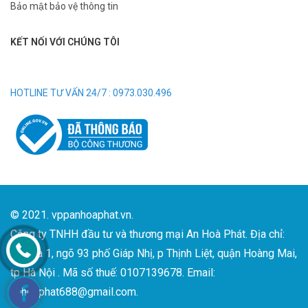
Bảo mật bảo vệ thông tin
KẾT NỐI VỚI CHÚNG TÔI
HOTLINE TƯ VẤN 24/7 : 0973.030.496
© 2021. vppanhoaphat.vn.
Công ty TNHH đầu tư và thương mại An Hoà Phát. Địa chỉ:
Số nhà 1, ngõ 93 phố Giáp Nhị, p Thịnh Liệt, quận Hoàng Mai,
tp Hà Nội . Mã số thuế: 0107139678. Email:
anhoaphat688@gmail.com.