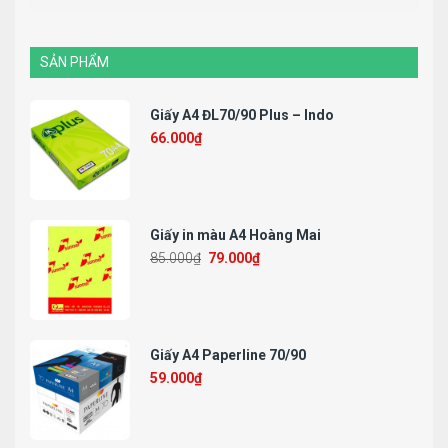
SẢN PHẨM
Giấy A4 ĐL70/90 Plus – Indo
66.000
₫
Giấy in màu A4 Hoàng Mai
85.000
₫
79.000
₫
Giấy A4 Paperline 70/90
59.000
₫