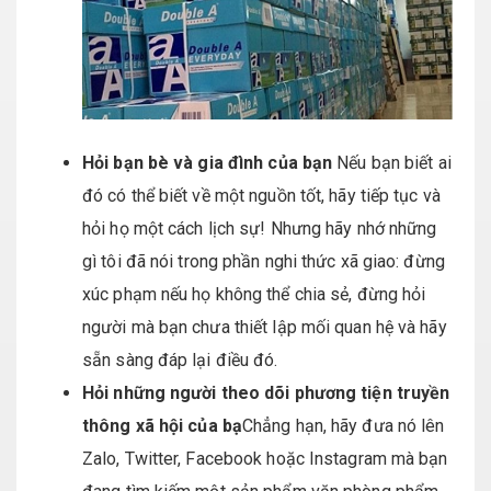
H
ỏ
i b
ạ
n b
è
v
à
gia
đì
nh c
ủ
a b
ạn
Nếu bạn biết ai
đó có thể biết về một nguồn tốt, hãy tiếp tục và
hỏi họ một cách lịch sự! Nhưng hãy nhớ những
gì tôi đã nói trong phần nghi thức xã giao: đừng
xúc phạm nếu họ không thể chia sẻ, đừng hỏi
người mà bạn chưa thiết lập mối quan hệ và hãy
sẵn sàng đáp lại điều đó.
H
ỏ
i nh
ữ
ng ng
ườ
i theo d
õ
i ph
ươ
ng ti
ệ
n truy
ề
n
th
ô
ng x
ã
h
ộ
i c
ủ
a b
ạ
Chẳng hạn, hãy đưa nó lên
Zalo, Twitter, Facebook hoặc Instagram mà bạn