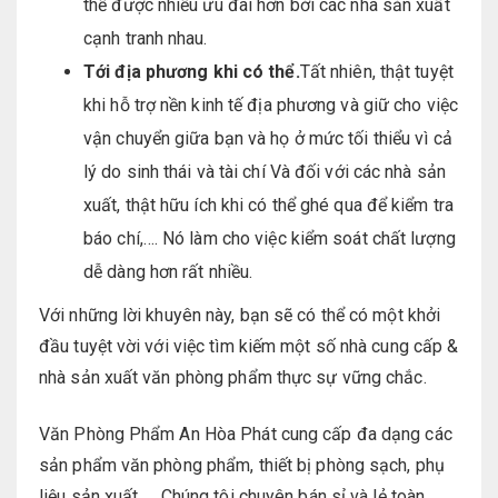
thể được nhiều ưu đãi hơn bởi các nhà sản xuất
cạnh tranh nhau.
T
ớ
i
đ
ị
a ph
ươ
ng khi c
ó
th
ể
.
Tất nhiên, thật tuyệt
khi hỗ trợ nền kinh tế địa phương và giữ cho việc
vận chuyển giữa bạn và họ ở mức tối thiểu vì cả
lý do sinh thái và tài chí Và đối với các nhà sản
xuất, thật hữu ích khi có thể ghé qua để kiểm tra
báo chí,…. Nó làm cho việc kiểm soát chất lượng
dễ dàng hơn rất nhiều.
Với những lời khuyên này, bạn sẽ có thể có một khởi
đầu tuyệt vời với việc tìm kiếm một số nhà cung cấp &
nhà sản xuất văn phòng phẩm thực sự vững chắc.
Văn Phòng Phẩm An Hòa Phát cung cấp đa dạng các
sản phẩm văn phòng phẩm, thiết bị phòng sạch, phụ
liệu sản xuất,…. Chúng tôi chuyên bán sỉ và lẻ toàn