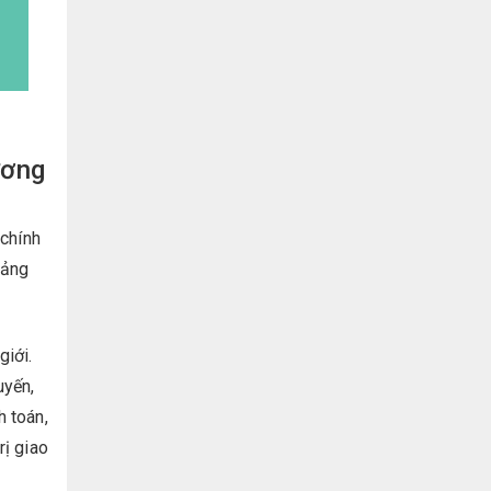
ương
 chính
iảng
iới.
uyến,
h toán,
rị giao