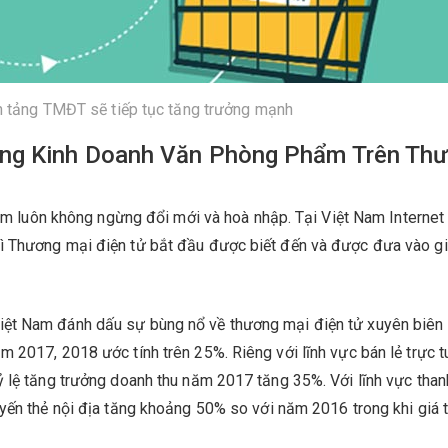
n tảng TMĐT sẽ tiếp tục tăng trưởng mạnh
ng Kinh Doanh Văn Phòng Phẩm Trên Th
Nam luôn không ngừng đổi mới và hoà nhập. Tại Việt Nam Internet
ì Thương mại điện tử bắt đầu được biết đến và được đưa vào g
ệt Nam đánh dấu sự bùng nổ về thương mại điện tử xuyên biên g
 2017, 2018 ước tính trên 25%. Riêng với lĩnh vực bán lẻ trực t
 lệ tăng trưởng doanh thu năm 2017 tăng 35%. Với lĩnh vực than
yến thẻ nội địa tăng khoảng 50% so với năm 2016 trong khi giá t