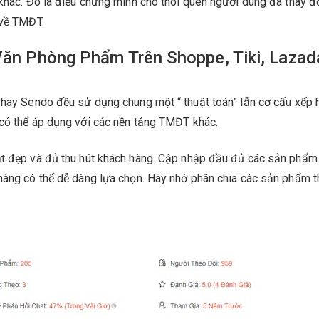
 khác. Đó là điều chứng minh cho thói quen người dùng đã thay đổ
 về TMĐT.
Văn Phòng Phẩm Trên Shoppe, Tiki, Lazad
a hay Sendo đều sử dụng chung một “ thuật toán” lẫn cơ cấu xếp
 có thể áp dụng với các nền tảng TMĐT khác.
ật đẹp và đủ thu hút khách hàng. Cập nhập đầu đủ các sản phẩm
 hàng có thể dễ dàng lựa chọn. Hãy nhớ phân chia các sản phẩm 