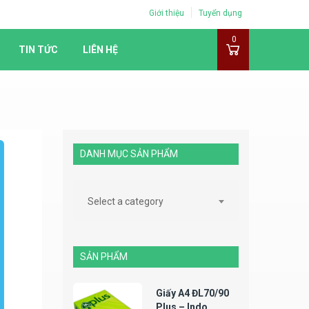
Giới thiệu
Tuyển dụng
0
TIN TỨC
LIÊN HỆ
DANH MỤC SẢN PHẨM
Select a category
SẢN PHẨM
Giấy A4 ĐL70/90
Plus – Indo