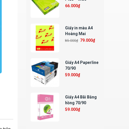
66.000
₫
Giấy in màu A4
Hoàng Mai
79.000
₫
85.000
₫
Giấy A4 Paperline
70/90
59.000
₫
Giấy A4 Bãi Bằng
hồng 70/90
59.000
₫