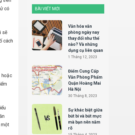
g trên
tử có
BÀI VIẾT MỚI
Văn hóa văn
i sẽ
phòng ngày nay
thay đổi như thế
ố cách
nào? Và những
dụng cụ liên quan
1 Tháng 12, 2023
Điểm Cung Cấp
1 hoặc
Văn Phòng Phẩm
Quận Hoàng Mai
điểm
Hà Nội
30 Tháng 8, 2023
iếu
Sự khác biệt giữa
cần
bút bi và bút mực
mà bạn nên nắm
m một
rõ
15 Tháng 4, 2023