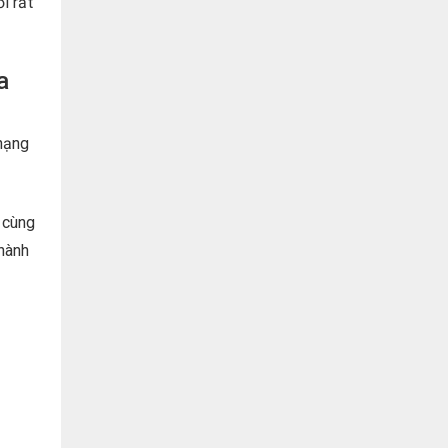
i rất
a
 hạng
 cùng
thành