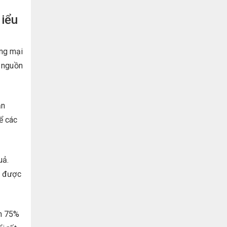
iểu
ơng mại
g nguồn
ản
ể các
uả.
ó được
ến 75%