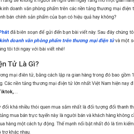
rằng sẽ không ít người sẽ nghĩ đến ngay rằng mở một gian hàn
 kinh doanh văn phòng phẩm trên các nền tảng thương mại điện 
kênh bán chính sản phẩm của bạn có hiệu quả hay không?
Phát
đã biên soạn để gửi đến bạn bài viết này. Sau đây chúng tô
kinh doanh văn phòng phẩm trên thương mại điện tử
và một s
 tôi tới ngay với bài viết nhé!
ện Tử Là Gì?
hương mại điên tử, bằng cách lập ra gian hàng trong đó bao gồm 
. Các nền tảng thương mại điện tử lớn nhất Việt Nam hiện nay 
Tiktok,
….
y đổi khá nhiều thói quen mua sắm nhất là đối tượng đổi thanh th
 tảng mua bán trực tuyến này là người bán và khách hàng không 
 mua hàng một cách tự động. Thế mạnh nổi bật nhất đó là tìm kiế
 trợ khác nhau.