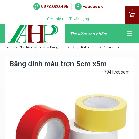
0973.030.496
Facebook
0
Giới thiệu
Tuyển dụng
Home
>
Phụ liệu sản xuất
>
Băng dính
>
Băng dính màu trơn 5cm x5m
Băng dính màu trơn 5cm x5m
794 lượt xem