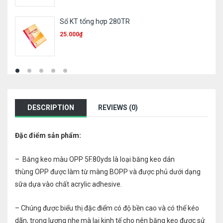
Túi E355 Plus – A4
2.800
₫
1.600
₫
DESCRIPTION
REVIEWS (0)
Đặc điểm sản phẩm:
– Băng keo màu OPP 5F.80yds là loại băng keo dán
thùng OPP được làm từ màng BOPP và được phủ dưới dạng
sữa dựa vào chất acrylic adhesive.
– Chúng được biểu thị đặc điểm có độ bền cao và có thể kéo
dãn, trọng lượng nhẹ mà lại kinh tế cho nên băng keo được sử