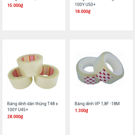
100Y U50+
15.000
₫
18.000
₫
Băng dính dán thùng T48 x
Băng dính VP 1,8F -18M
100Y U45+
1.300
₫
28.000
₫