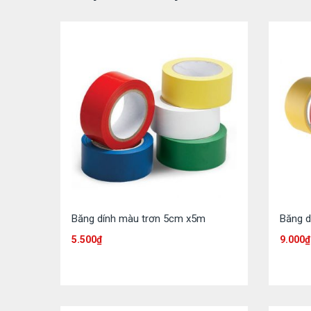
Băng dính màu trơn 5cm x5m
Băng d
5.500
₫
9.000
₫