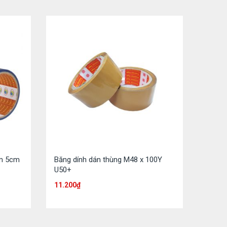
5m 5cm
Băng dính dán thùng M48 x 100Y
U50+
11.200
₫