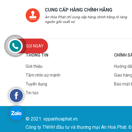
CUNG CẤP HÀNG CHÍNH HÃNG
An Hòa Phát chỉ cung cấp hàng chính hãng rõ ràng
nguồn gốc xuất xứ
GỌI NGAY
THÔNG TIN
CHÍNH S
Giới thiệu
Hướng dẫ
Tầm nhìn sứ mệnh
Giao hàng
Tuyển dụng
Bảo mật 
Tin tức
© 2021. vppanhoaphat.vn.
Công ty TNHH đầu tư và thương mại An Hoà Phát. Địa 