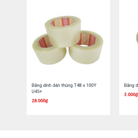
Băng dính dán thùng T48 x 100Y
Băng d
U45+
3.000
₫
28.000
₫