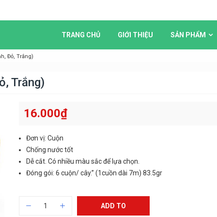
TRANG CHỦ
GIỚI THIỆU
SẢN PHẨM
h, Đỏ, Trắng)
ỏ, Trắng)
16.000
₫
Đơn vị: Cuộn
Chống nước tốt
Dễ cắt. Có nhiều màu sắc để lựa chọn.
Đóng gói: 6 cuộn/ cây.” (1cuồn dài 7m) 83.5gr
ADD TO