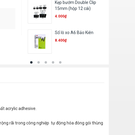
Kẹp bướm Double Clip
15mm (hộp 12 cái)
4.000
₫
Sổ lò xo A6 Bảo Kiên
8.400
₫
t acrylic adhesive.
 rộng rãi trong công nghiệp tự động hóa đóng gói thùng