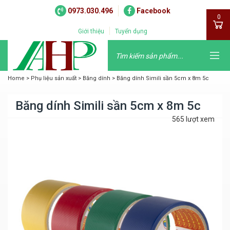
0973.030.496
Facebook
0
Giới thiệu
Tuyển dụng
Home
>
Phụ liệu sản xuất
>
Băng dính
>
Băng dính Simili sần 5cm x 8m 5c
Băng dính Simili sần 5cm x 8m 5c
565 lượt xem