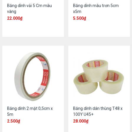
Băng dính vải 5 Cm màu
Băng dính màu trơn 5cm
vàng
x5m
22.000
₫
5.500
₫
Băng dính 2 mặt 0,5cm x
Băng dính dán thùng T48 x
5m
100Y U45+
2.500
₫
28.000
₫