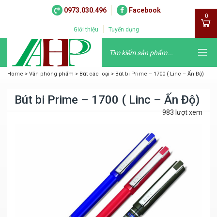
0973.030.496
Facebook
0
Giới thiệu
Tuyển dụng
Home
>
Văn phòng phẩm
>
Bút các loại
>
Bút bi Prime – 1700 ( Linc – Ấn Độ)
Bút bi Prime – 1700 ( Linc – Ấn Độ)
983 lượt xem