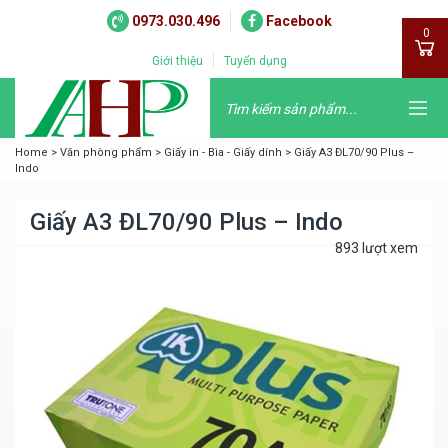
0973.030.496
Facebook
0
Giới thiệu
Tuyển dụng
Home
>
Văn phòng phẩm
>
Giấy in - Bìa - Giấy dính
>
Giấy A3 ĐL70/90 Plus –
Indo
Giấy A3 ĐL70/90 Plus – Indo
893 lượt xem