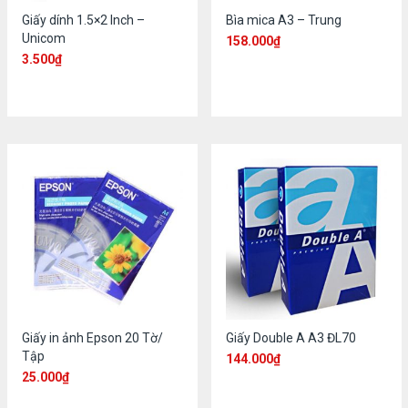
Giấy dính 1.5×2 Inch –
Bìa mica A3 – Trung
Unicom
158.000
₫
3.500
₫
Giấy in ảnh Epson 20 Tờ/
Giấy Double A A3 ĐL70
Tập
144.000
₫
25.000
₫