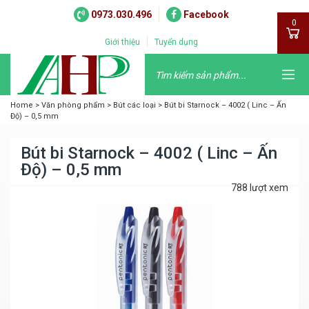
0973.030.496
Facebook
0
Giới thiệu
Tuyển dụng
Home
>
Văn phòng phẩm
>
Bút các loại
>
Bút bi Starnock – 4002 ( Linc – Ấn
Độ) – 0,5 mm
Bút bi Starnock – 4002 ( Linc – Ấn
Độ) – 0,5 mm
788 lượt xem