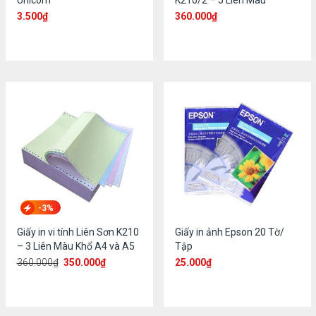
Unicom
K210/2 – 5 Liên Màu
3.500
₫
360.000
₫
-3%
Giấy in vi tính Liên Sơn K210
Giấy in ảnh Epson 20 Tờ/
– 3 Liên Màu Khổ A4 và A5
Tập
360.000
₫
350.000
₫
25.000
₫