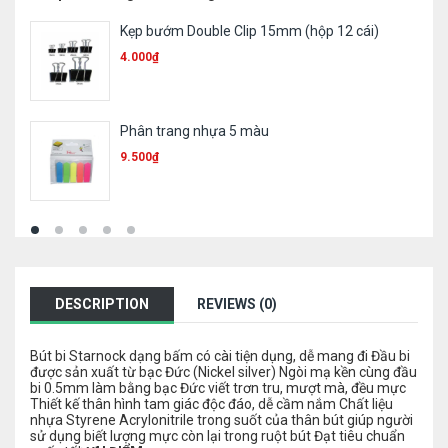
Ruột bút 023
1.000
₫
Bút sơn Toyo 101
11.300
₫
DESCRIPTION
REVIEWS (0)
Bút bi Starnock dạng bấm có cài tiện dụng, dễ mang đi Đầu bi
được sản xuất từ bạc Đức (Nickel silver) Ngòi mạ kền cùng đầu
bi 0.5mm làm bằng bạc Đức viết trơn tru, mượt mà, đều mực
Thiết kế thân hình tam giác độc đáo, dễ cầm nắm Chất liệu
nhựa Styrene Acrylonitrile trong suốt của thân bút giúp người
sử dụng biết lượng mực còn lại trong ruột bút Đạt tiêu chuẩn