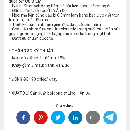
quốc tế
* ƯU ĐIỂM:
– Bút bi Starnock dạng bấm có cài tiện dụng, dễ mang đi
– Đầu bi được sản xuất từ Ấn Độ
– Ngòi mạ kền cùng đầu bi 0.5mm làm bằng bạc Đức viết trơn
tru, mượt mà, đều mực
– Thiết kế thân hình tam giác độc đáo, dễ cầm nắm
– Chất liệu nhựa Styrene Acrylonitrile trong suốt của thân bút
giúp người sử dụng biết lượng mực còn lại trong ruột bút
– Đạt tiêu chuẩn quốc tế
* THÔNG SỐ KỸ THUẬT:
– Mực đủ viết tới 1.100m ± 15%
– Khay gồm 3 màu: Xanh, đen, đỏ
* ĐÓNG GÓI: 90 chiếc/ khay
* XUẤT XỨ: Sản xuất bởi công ty Linc – Ấn Độ
Share this...