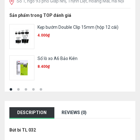
Số 1, ngõ 93 phố Giáp Nhị, Thịnh Liệt, Hoàng Mai, Hà Nội
Sản phẩm trong TOP đánh giá
Trình ký mica A4
23.310
₫
Phong bì trắng khổ A4 ĐL120
1.000
₫
DESCRIPTION
REVIEWS (0)
Bút bi TL 032