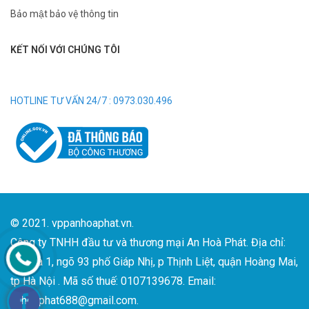
Bảo mật bảo vệ thông tin
KẾT NỐI VỚI CHÚNG TÔI
HOTLINE TƯ VẤN 24/7 : 0973.030.496
© 2021. vppanhoaphat.vn.
Công ty TNHH đầu tư và thương mại An Hoà Phát. Địa chỉ:
Số nhà 1, ngõ 93 phố Giáp Nhị, p Thịnh Liệt, quận Hoàng Mai,
tp Hà Nội . Mã số thuế: 0107139678. Email:
anhoaphat688@gmail.com.