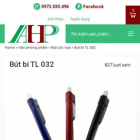
0973.030.496
Facebook
0
Giới thiệu
Tuyển dụng
Home
>
Văn phòng phẩm
>
Bút các loại
>
Bút bi TL 032
Bút bi TL 032
827 lượt xem