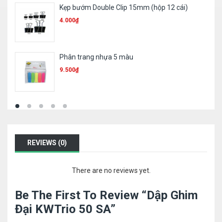
Ruột bút 023
1.000
₫
Bút sơn Toyo 101
11.300
₫
REVIEWS (0)
There are no reviews yet.
Be The First To Review “Dập Ghim
Đại KWTrio 50 SA”