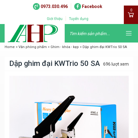
0973.030.496
Facebook
0
Giới thiệu
Tuyển dụng
Home
>
Văn phòng phẩm
>
Ghim - khóa - kẹp
>
Dập ghim đại KWTrio 50 SA
Dập ghim đại KWTrio 50 SA
696 lượt xem