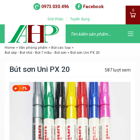
0973.030.496
Facebook
0
Giới thiệu
Tuyển dụng
Home
>
Văn phòng phẩm
>
Bút các loại
>
Bút sáp - Bút nhũ - Bút 7 mầu - Bút sơn
>
Bút sơn Uni PX 20
Bút sơn Uni PX 20
587 lượt xem
-7%