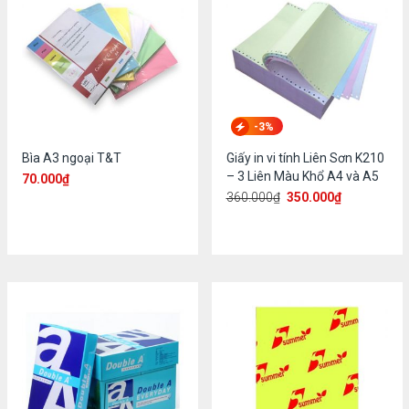
-3%
Bìa A3 ngoại T&T
Giấy in vi tính Liên Sơn K210
– 3 Liên Màu Khổ A4 và A5
70.000
₫
360.000
₫
350.000
₫