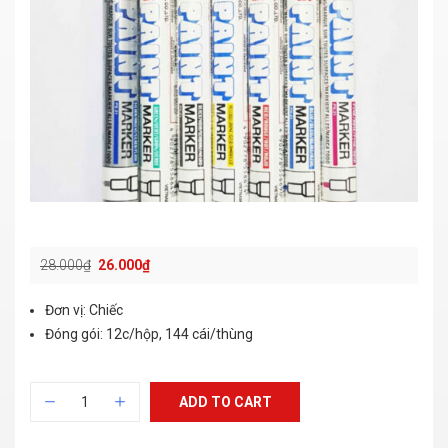
28.000
₫
26.000
₫
Đơn vị: Chiếc
Đóng gói: 12c/hộp, 144 cái/thùng
ADD TO CART