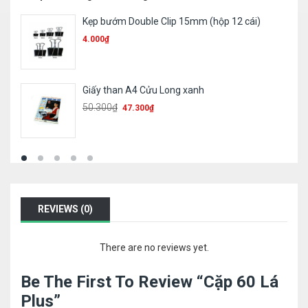
Bút chì 2B – Batos
1.700
₫
Sổ 360 card cứng/ mềm
78.600
₫
REVIEWS (0)
There are no reviews yet.
Be The First To Review “Cặp 60 Lá
Plus”