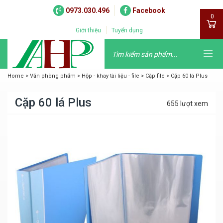
0973.030.496
Facebook
0
Giới thiệu
Tuyển dụng
Home
>
Văn phòng phẩm
>
Hộp - khay tài liệu - file
>
Cặp file
>
Cặp 60 lá Plus
Cặp 60 lá Plus
655 lượt xem