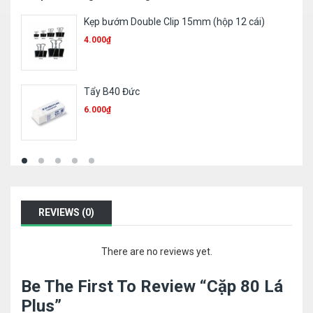
Sổ KT tổng hợp 120TR
12.000
₫
File đục lỗ King Jim A4- 9cm
58.000
₫
REVIEWS (0)
There are no reviews yet.
Be The First To Review “Cặp 80 Lá
Plus”