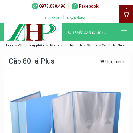
0973.030.496
Facebook
0
Giới thiệu
Tuyển dụng
Home
>
Văn phòng phẩm
>
Hộp - khay tài liệu - file
>
Cặp file
>
Cặp 80 lá Plus
Cặp 80 lá Plus
982 lượt xem