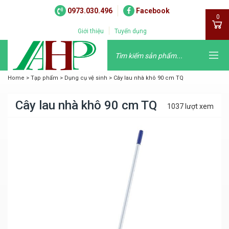
0973.030.496
Facebook
0
Giới thiệu
Tuyển dụng
Home
>
Tạp phẩm
>
Dụng cụ vệ sinh
>
Cây lau nhà khô 90 cm TQ
Cây lau nhà khô 90 cm TQ
1037 lượt xem