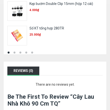
File 2 còng nhựa – 2,5Cm
16.000
₫
Túi E355 Plus – A4
2.800
₫
1.600
₫
REVIEWS (0)
There are no reviews yet.
Be The First To Review “Cây Lau
Nhà Khô 90 Cm TQ”