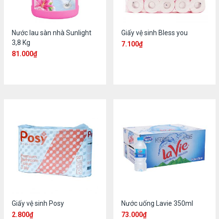
Nước lau sàn nhà Sunlight
Giấy vệ sinh Bless you
3,8 Kg
7.100
₫
81.000
₫
Giấy vệ sinh Posy
Nước uống Lavie 350ml
2.800
₫
73.000
₫