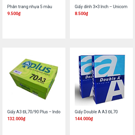
Phân trang nhựa 5 màu
Giấy dính 3×3 Inch – Unicom
9.500
₫
8.500
₫
Giấy A3 ĐL70/90 Plus – Indo
Giấy Double A A3 ĐL70
132.000
₫
144.000
₫