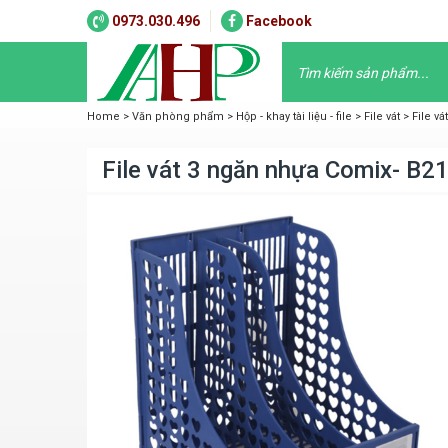
0973.030.496
Facebook
Home
>
Văn phòng phẩm
>
Hộp - khay tài liệu - file
>
File vát
>
File v
File vát 3 ngăn nhựa Comix- B2