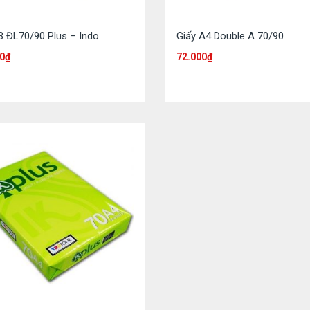
3 ĐL70/90 Plus – Indo
Giấy A4 Double A 70/90
0
₫
72.000
₫