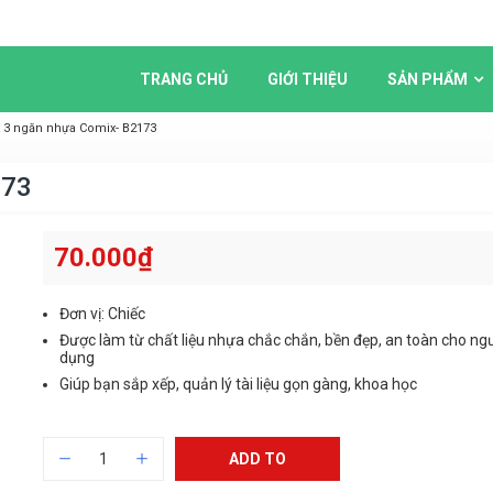
TRANG CHỦ
GIỚI THIỆU
SẢN PHẨM
át 3 ngăn nhựa Comix- B2173
173
70.000
₫
Đơn vị: Chiếc
Được làm từ chất liệu nhựa chắc chắn, bền đẹp, an toàn cho ng
dụng
Giúp bạn sắp xếp, quản lý tài liệu gọn gàng, khoa học
ADD TO