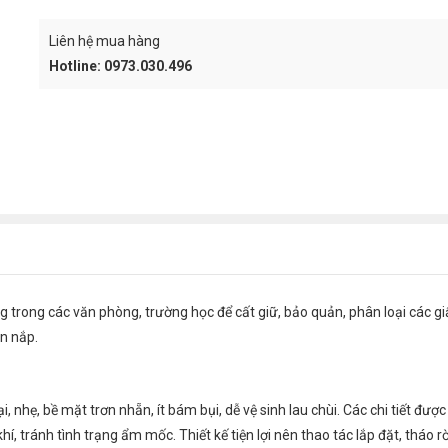
CART
Liên hệ mua hàng
Hotline: 0973.030.496
rong các văn phòng, trường học để cất giữ, bảo quản, phân loại các giấy 
ăn nắp.
i, nhẹ, bề mặt trơn nhẵn, ít bám bụi, dễ vệ sinh lau chùi. Các chi tiết 
í, tránh tình trạng ẩm mốc. Thiết kế tiện lợi nên thao tác lắp đặt, tháo r