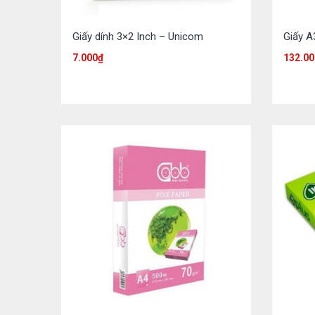
Giấy dính 3×2 Inch – Unicom
Giấy A
7.000
₫
132.00