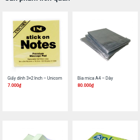
Giấy dính 3×2 Inch – Unicom
Bìa mica A4 – Dày
7.000
₫
80.000
₫