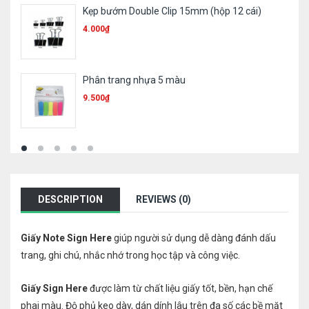
Kẹp bướm Double Clip 15mm (hộp 12 cái)
Ruột b
4.000
₫
1.000
₫
Phân trang nhựa 5 màu
Bút sơ
9.500
₫
11.300
DESCRIPTION
REVIEWS (0)
Giấy Note Sign Here
giúp người sử dụng dễ dàng đánh dấu
trang, ghi chú, nhắc nhớ trong học tập và công việc.
Giấy Sign Here
được làm từ chất liệu giấy tốt, bền, hạn chế
phai màu. Độ phủ keo dày, dán dính lâu trên đa số các bề mặt