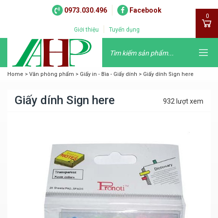
0973.030.496
Facebook
0
Giới thiệu
Tuyển dụng
Home
>
Văn phòng phẩm
>
Giấy in - Bìa - Giấy dính
>
Giấy dính Sign here
Giấy dính Sign here
932 lượt xem