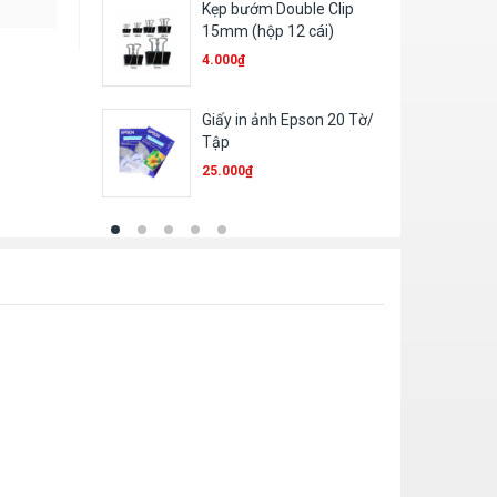
Kẹp bướm Double Clip
15mm (hộp 12 cái)
4.000
₫
Giấy in ảnh Epson 20 Tờ/
Tập
25.000
₫