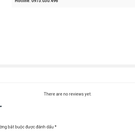
Hotline: 0973.030.496
There are no reviews yet.
”
ường bắt buộc được đánh dấu
*