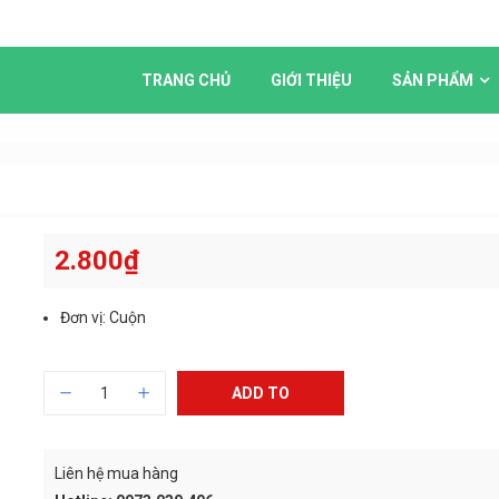
TRANG CHỦ
GIỚI THIỆU
SẢN PHẨM
2.800
₫
Đơn vị: Cuộn
ADD TO
CART
Liên hệ mua hàng