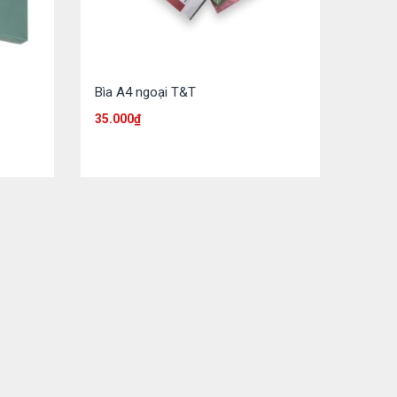
Bìa A4 ngoại T&T
35.000
₫