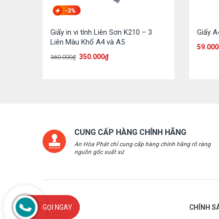
-3%
Giấy in vi tính Liên Sơn K210 – 3
Giấy A
Liên Màu Khổ A4 và A5
59.000
350.000
₫
360.000
₫
CUNG CẤP HÀNG CHÍNH HÃNG
An Hòa Phát chỉ cung cấp hàng chính hãng rõ ràng
nguồn gốc xuất xứ
THÔNG TIN
CHÍNH S
GỌI NGAY