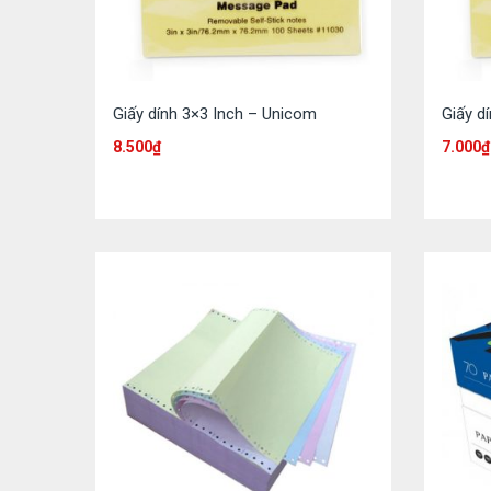
Giấy dính 3×3 Inch – Unicom
Giấy d
8.500
₫
7.000
₫