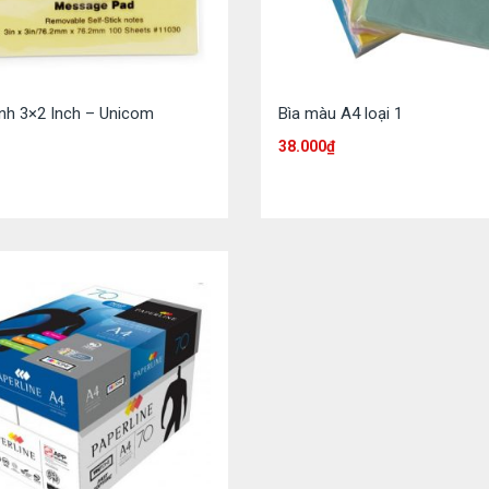
ính 3×2 Inch – Unicom
Bìa màu A4 loại 1
38.000
₫