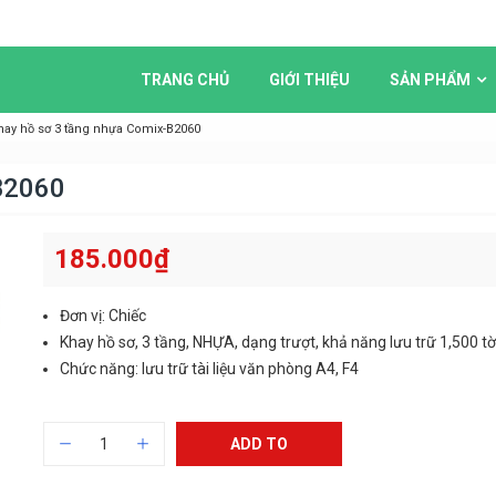
TRANG CHỦ
GIỚI THIỆU
SẢN PHẨM
hay hồ sơ 3 tầng nhựa Comix-B2060
B2060
185.000
₫
Đơn vị: Chiếc
Khay hồ sơ, 3 tầng, NHỰA, dạng trượt, khả năng lưu trữ 1,500 tờ
Chức năng: lưu trữ tài liệu văn phòng A4, F4
ADD TO
CART