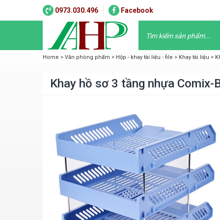
0973.030.496
Facebook
Home
>
Văn phòng phẩm
>
Hộp - khay tài liệu - file
>
Khay tài liệu
>
K
Khay hồ sơ 3 tầng nhựa Comix-