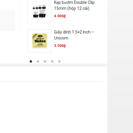
Kẹp bướm Double Clip
15mm (hộp 12 cái)
4.000
₫
Giấy dính 1.5×2 Inch –
Unicom
3.500
₫