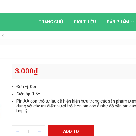
TRANG CHỦ
GIỚI THIỆU
SẢN PHẨM
Thỏ
3.000
₫
Đơn vị: Đôi
Điện áp: 1,5v
Pin AA con thỏ từ lâu đã hiện hiện hữu trong các sản phẩm Điện
dụng với các ưu điểm vượt trội hơn pin con ó như độ bền pin cao
hợp lý
ADD TO