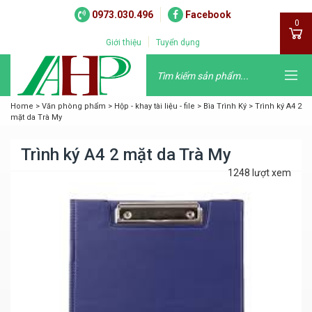
0973.030.496
Facebook
0
Giới thiệu
Tuyển dụng
Home
>
Văn phòng phẩm
>
Hộp - khay tài liệu - file
>
Bìa Trình Ký
>
Trình ký A4 2
mặt da Trà My
Trình ký A4 2 mặt da Trà My
1248 lượt xem