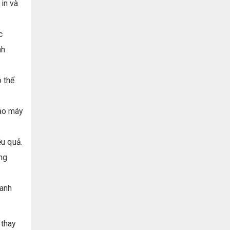
 in và
c
nh
 thể
vào máy
u quả.
ông
oanh
 thay