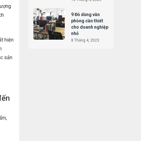
lượng
9 Đồ dùng văn
ch
phòng cần thiết
cho doanh nghiệp
nhỏ
t hiện
8 Tháng 4, 2023
h
ác sản
đến
ẩm,