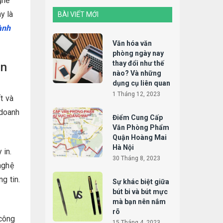
ghề
y là
BÀI VIẾT MỚI
ành
Văn hóa văn
phòng ngày nay
thay đổi như thế
ăn
nào? Và những
dụng cụ liên quan
1 Tháng 12, 2023
t và
 doanh
Điểm Cung Cấp
Văn Phòng Phẩm
Quận Hoàng Mai
Hà Nội
 in.
30 Tháng 8, 2023
nghệ
g tin.
Sự khác biệt giữa
bút bi và bút mực
mà bạn nên nắm
rõ
 công
15 Tháng 4, 2023