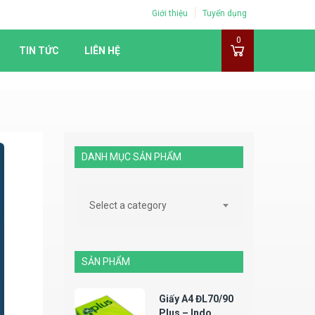
Giới thiệu
Tuyển dụng
0
TIN TỨC
LIÊN HỆ
DANH MỤC SẢN PHẨM
Select a category
SẢN PHẨM
Giấy A4 ĐL70/90
Plus – Indo