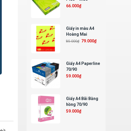
66.000
₫
Giấy in màu A4
Hoàng Mai
79.000
₫
85.000
₫
Giấy A4 Paperline
70/90
59.000
₫
Giấy A4 Bãi Bằng
hồng 70/90
59.000
₫