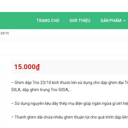
TRANG CHỦ
GIỚI THIỆU
SẢN PHẨM
 23/10
15.000
₫
– Ghim dập Trio 23/10 kích thước lớn sử dụng cho dập ghim đại Tr
50LA, dập ghim trung Trio 50SA,…
– Sử dụng nguyên liệu dây thép mạ điện giúp ngăn ngừa gỉ sét hi
– Thanh ghim dài chứa nhiều ghim thuận lợi cho quá trình dập liên