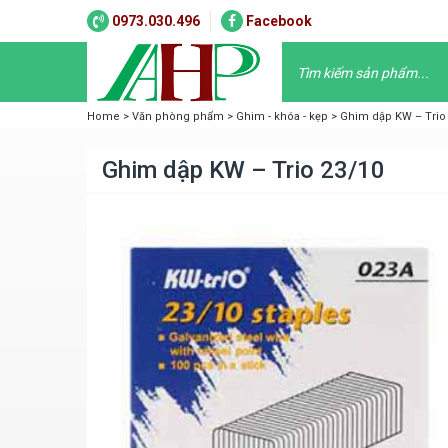
0973.030.496
Facebook
Home
>
Văn phòng phẩm
>
Ghim - khóa - kẹp
>
Ghim dập KW – Trio
Ghim dập KW – Trio 23/10