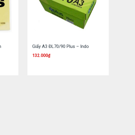
m
Giấy A3 ĐL70/90 Plus – Indo
132.000
₫