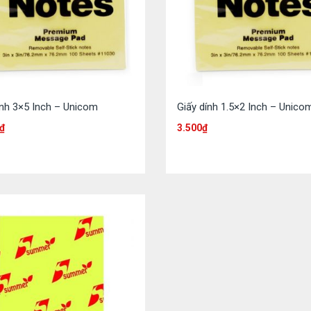
ính 3×5 Inch – Unicom
Giấy dính 1.5×2 Inch – Unico
₫
3.500
₫