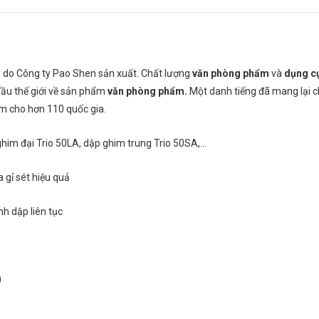
 do Công ty Pao Shen sản xuất. Chất lượng
văn phòng phẩm
và
dụng c
đầu thế giới về sản phẩm
văn phòng phẩm.
Một danh tiếng đã mang lại ch
m cho hơn 110 quốc gia.
ghim đại Trio 50LA, dập ghim trung Trio 50SA,…
 gỉ sét hiệu quả
h dập liên tục
0