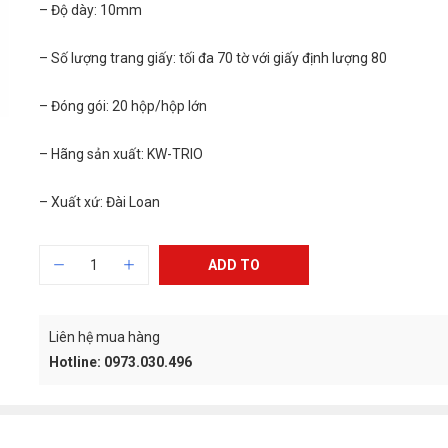
Kẹp bướm Dou
– Độ dày: 10mm
15mm (hộp 12
4.000
₫
– Số lượng trang giấy: tối đa 70 tờ với giấy định lượng 80
– Đóng gói: 20 hộp/hộp lớn
Giấy than A4
50.300
₫
47.30
– Hãng sản xuất: KW-TRIO
– Xuất xứ: Đài Loan
ADD TO
CART
Liên hệ mua hàng
Hotline: 0973.030.496