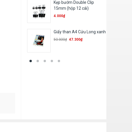
ble Clip
Bút chì 2B – Batos
 cái)
1.700
₫
 Cửu Long xanh
Sổ 360 card cứng/ mềm
0
₫
78.600
₫