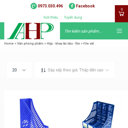
0973.030.496
Facebook
0
Giới thiệu
Tuyển dụng
Home
>
Văn phòng phẩm
>
Hộp - khay tài liệu - file
>
File vát
20
Sắp xếp theo giá: Thấp đến cao