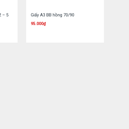
2 – 5
Giấy A3 BB hồng 70/90
95.000
₫