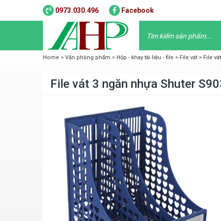
0973.030.496
Facebook
Home
>
Văn phòng phẩm
>
Hộp - khay tài liệu - file
>
File vát
>
File v
File vát 3 ngăn nhựa Shuter S90