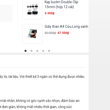
Kẹp bướm Double Clip
15mm (hộp 12 cái)
4.000
₫
Giấy than A4 Cửu Long xanh
50.300
₫
47.300
₫
tờ, tài liệu. Với thiết kế 3 ngăn có thể đựng được nhiều
được mài nhẵn, không có góc cạnh sắc nhọn, đảm bảo an
ời đơn giản, không mất nhiều thời gian, công sức.