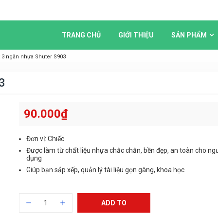
TRANG CHỦ
GIỚI THIỆU
SẢN PHẨM
át 3 ngăn nhựa Shuter S903
3
90.000
₫
Đơn vị: Chiếc
Được làm từ chất liệu nhựa chắc chắn, bền đẹp, an toàn cho ng
dụng
Giúp bạn sắp xếp, quản lý tài liệu gọn gàng, khoa học
ADD TO