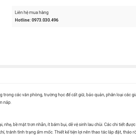
CART
Liên hệ mua hàng
Hotline: 0973.030.496
rong các văn phòng, trường học để cất giữ, bảo quản, phân loại các giấy 
ăn nắp.
i, nhẹ, bề mặt trơn nhẵn, ít bám bụi, dễ vệ sinh lau chùi. Các chi tiết 
í, tránh tình trạng ẩm mốc. Thiết kế tiện lợi nên thao tác lắp đặt, tháo r