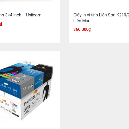
ính 3×4 Inch – Uniicom
Giấy in vi tính Liên Sơn K210/
Liên Màu
₫
360.000
₫