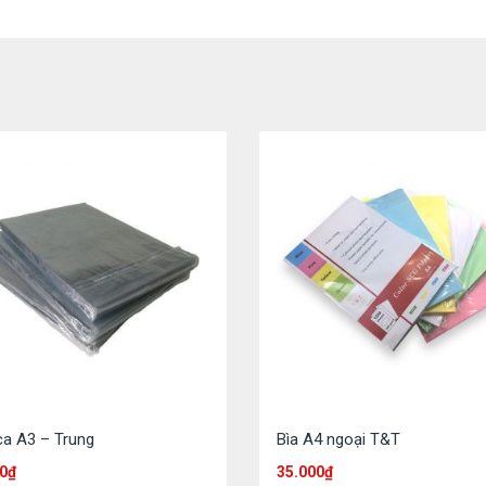
ca A3 – Trung
Bìa A4 ngoại T&T
0
₫
35.000
₫