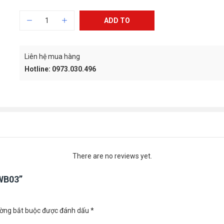
ADD TO
CART
Liên hệ mua hàng
Hotline: 0973.030.496
There are no reviews yet.
 WB03”
ường bắt buộc được đánh dấu
*