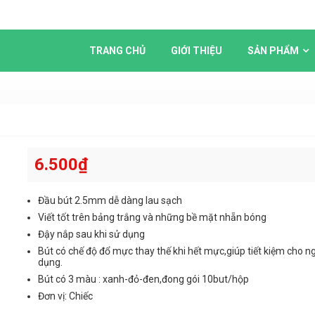
TRANG CHỦ
GIỚI THIỆU
SẢN PHẨM
6.500
₫
Đầu bút 2.5mm dễ dàng lau sạch
Viết tốt trên bảng trắng và những bề mặt nhẵn bóng
Đậy nắp sau khi sử dụng
Bút có chế độ đổ mực thay thế khi hết mực,giúp tiết kiệm cho n
dụng.
Bút có 3 màu : xanh-đỏ-đen,đong gói 10but/hộp
Đơn vị: Chiếc