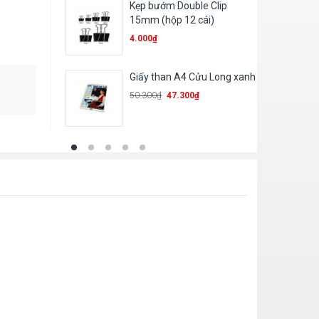
Kẹp bướm Double Clip
Bút c
15mm (hộp 12 cái)
1.700
4.000
₫
Giấy than A4 Cửu Long xanh
Sổ 36
50.300
₫
47.300
₫
78.60