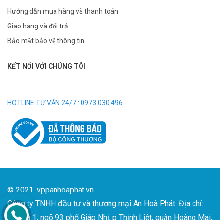
Hướng dẫn mua hàng và thanh toán
Giao hàng và đổi trả
Bảo mật bảo vệ thông tin
KẾT NỐI VỚI CHÚNG TÔI
HOTLINE TƯ VẤN 24/7 : 0973.030.496
© 2021. vppanhoaphat.vn.
Công ty TNHH đầu tư và thương mại An Hoà Phát. Địa chỉ:
Số nhà 1, ngõ 93 phố Giáp Nhị, p Thịnh Liệt, quận Hoàng Mai,