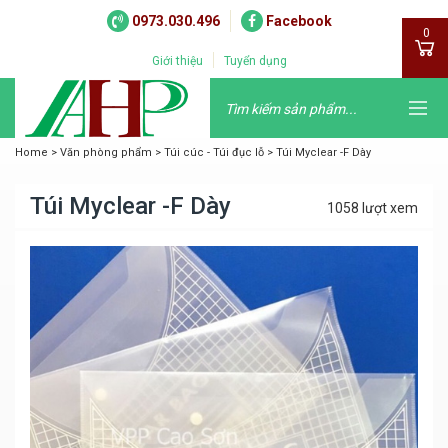
0973.030.496
Facebook
0
Giới thiệu
Tuyển dụng
Home
>
Văn phòng phẩm
>
Túi cúc - Túi đục lỗ
>
Túi Myclear -F Dày
Túi Myclear -F Dày
1058 lượt xem