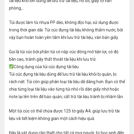
tài liệu khổ lớn dùng để lưu trữ tài liệu, hồ sơ, giấy tờ văn
phòng,…
Túi được làm từ nhựa PP dẻo, không độc hại, sử dụng được
trong thời gian dài. Túi cúc đựng tài liệu không thấm nước, bởi
vậy bạn hoàn toàn yên tâm khi lưu trữ tài liệu, văn bản giấy.
Gọi là túi cúc bởi phần túi có nắp cúc đóng mở tiện lợi, có độ
bền cao, tránh gây thất thoát tài liệu khi lưu trữ.
Công dụng của túi cúc đựng tài liệu
Túi cúc đựng tài liệu dùng để lưu trữ tài liệu khỏi bị quăn, bị
rách nát. Túi còn giúp phân loại tài liệu dễ dàng hơn. Bạn có thể
chia từng loại tài liệu vào từng túi nhỏ rồi dán giấy nhớ hoặc
note lại lên trên để bảo quản, cất trữ tài liệu tránh bị nhầm lẫn.
Một túi cúc có thể chứa được 125 tờ giấy A4, giúp lưu trữ tài
liệu và tiết kiệm không gian một cách hiệu quả.
Đây là vật dụng cần thiết cho tất cả mọi người, từ học sinh đến