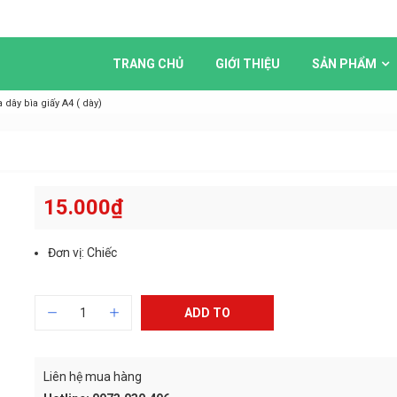
TRANG CHỦ
GIỚI THIỆU
SẢN PHẨM
 dây bìa giấy A4 ( dày)
15.000
₫
Đơn vị: Chiếc
ADD TO
CART
Liên hệ mua hàng