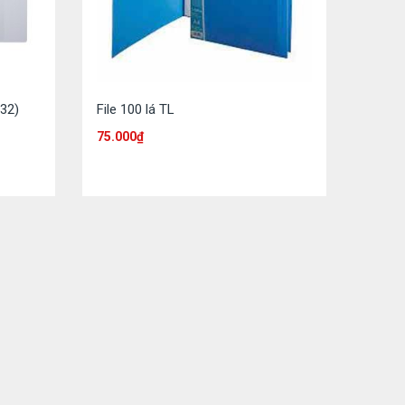
532)
File 100 lá TL
75.000
₫