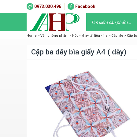
0973.030.496
Facebook
Home
>
Văn phòng phẩm
>
Hộp - khay tài liệu - file
>
Cặp file
>
Cặp ba
Cặp ba dây bìa giấy A4 ( dày)