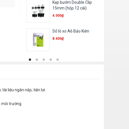
Kẹp bướm Double Clip
15mm (hộp 12 cái)
4.000
₫
Sổ lò xo A6 Bảo Kiên
8.400
₫
i liệu ngăn nắp, tiện lợi.
n môi trường.