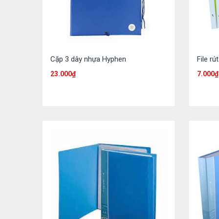
Cặp 3 dây nhựa Hyphen
File r
23.000
₫
7.000
₫