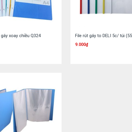
út gáy xoay chiều Q324
File rút gáy to DELI 5c/ túi (5
9.000
₫