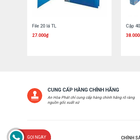
File 20 lá TL
Cặp 40
27.000
₫
38.000
CUNG CẤP HÀNG CHÍNH HÃNG
An Hòa Phát chỉ cung cấp hàng chính hãng rõ ràng
nguồn gốc xuất xứ
GỌI NGAY
THÔNG TIN
CHÍNH S