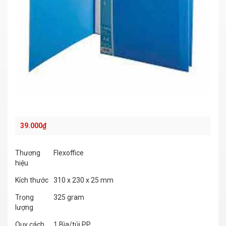
39.000
₫
Thương
Flexoffice
hiệu
Kích thước
310 x 230 x 25 mm
Trọng
325 gram
lượng
Quy cách
1 Bìa/túi PP