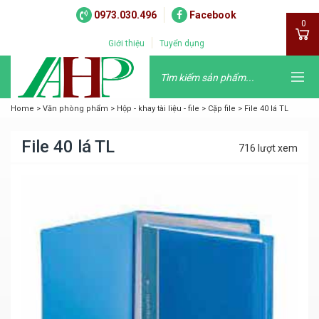
0973.030.496
Facebook
0
Giới thiệu
Tuyển dụng
Home
>
Văn phòng phẩm
>
Hộp - khay tài liệu - file
>
Cặp file
>
File 40 lá TL
File 40 lá TL
716 lượt xem