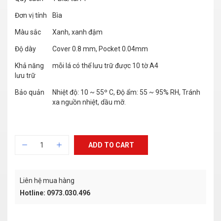
Đơn vị tính
Bìa
Màu sắc
Xanh, xanh đậm
Độ dày
Cover 0.8 mm, Pocket 0.04mm
Khả năng
mỗi lá có thể lưu trữ được 10 tờ A4
lưu trữ
Bảo quản
Nhiệt độ: 10 ~ 55º C, Độ ẩm: 55 ~ 95% RH, Tránh
xa nguồn nhiệt, dầu mỡ.
ADD TO CART
Liên hệ mua hàng
Hotline: 0973.030.496