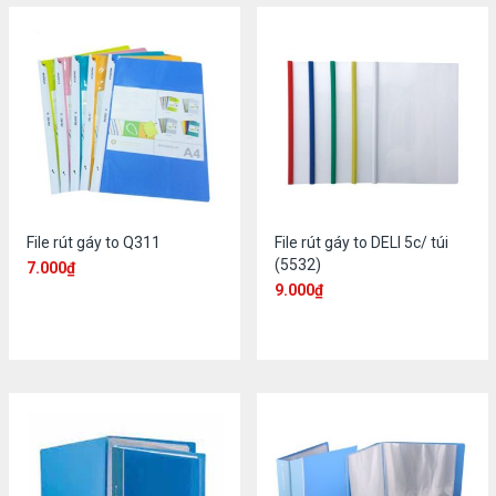
File rút gáy to Q311
File rút gáy to DELI 5c/ túi
(5532)
7.000
₫
9.000
₫