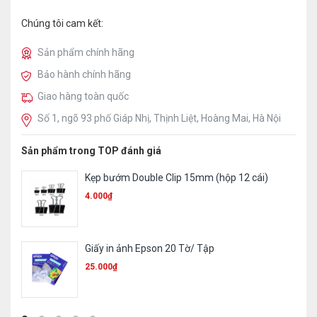
Chúng tôi cam kết:
Sản phẩm chính hãng
Bảo hành chính hãng
Giao hàng toàn quốc
Số 1, ngõ 93 phố Giáp Nhị, Thịnh Liệt, Hoàng Mai, Hà Nội
Sản phẩm trong TOP đánh giá
Kẹp bướm Double Clip 15mm (hộp 12 cái)
Bút bi 
4.000
₫
2.100
₫
Giấy in ảnh Epson 20 Tờ/ Tập
Bút dạ
25.000
₫
4.500
₫