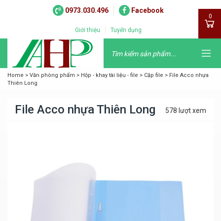
0973.030.496
Facebook
0
Giới thiệu
Tuyển dụng
Home
>
Văn phòng phẩm
>
Hộp - khay tài liệu - file
>
Cặp file
>
File Acco nhựa
Thiên Long
File Acco nhựa Thiên Long
578 lượt xem