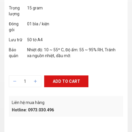
Trọng
15 gram
lượng
Đóng
01 bìa / kiện
gói
Lưu trữ
50 tờ A4
Bảo
Nhiệt độ: 10 ~ 55º C, Độ ẩm: 55 ~ 95% RH, Tránh
quản
xa nguồn nhiệt, dầu mỡ.
ADD TO CART
Liên hệ mua hàng
Hotline: 0973.030.496