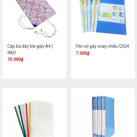
Cặp ba dây bìa giấy A4 (
File rút gáy xoay chiều Q324
dày)
7.000
₫
15.000
₫