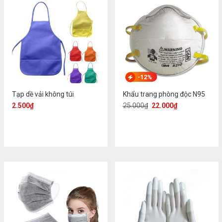
-12%
Tạp dề vải không túi
Khẩu trang phòng độc N95
2.500
₫
25.000
₫
22.000
₫