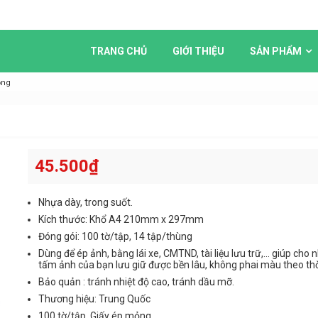
TRANG CHỦ
GIỚI THIỆU
SẢN PHẨM
ỏng
45.500
₫
Nhựa dày, trong suốt.
Kích thước: Khổ A4 210mm x 297mm
Đóng gói: 100 tờ/tập, 14 tập/thùng
Dùng để ép ảnh, bằng lái xe, CMTND, tài liệu lưu trữ,… giúp cho
tấm ảnh của bạn lưu giữ được bền lâu, không phai màu theo thờ
Bảo quản : tránh nhiệt độ cao, tránh dầu mỡ.
Thương hiệu: Trung Quốc
100 tờ/tập. Giấy ép mỏng