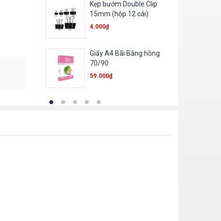
Kẹp bướm Double Clip
Giấy ép Plastic A
15mm (hộp 12 cái)
95.500
₫
4.000
₫
Giấy A4 Bãi Bằng hồng
Gọt chì SDI
70/90
3.500
₫
59.000
₫