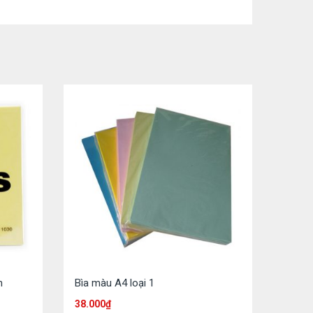
m
Bìa màu A4 loại 1
38.000
₫