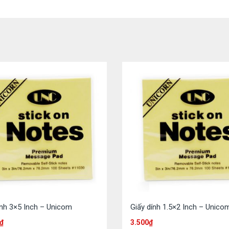
ính 3×5 Inch – Unicom
Giấy dính 1.5×2 Inch – Unico
₫
3.500
₫