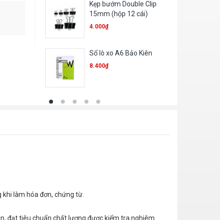
ble Clip
Trình ký mica A4
 cái)
23.310
₫
ảo Kiên
Phong bì trắng khổ A4
ĐL120
1.000
₫
g khi làm hóa đơn, chứng từ.
an, đạt tiêu chuẩn chất lượng được kiểm tra nghiêm