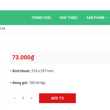
TRANG CHỦ
GIỚI THIỆU
SẢN PHẨM
E A4
73.000
₫
– Kích thước:
210 x 297 mm.
– Đóng gói:
100 tờ/tập
ADD TO
CART