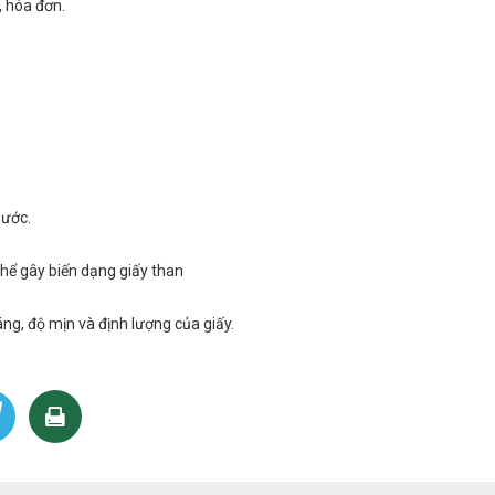
, hóa đơn.
nước.
thể gây biến dạng giấy than
g, độ mịn và định lượng của giấy.