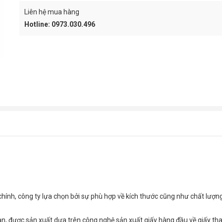
Kẹp bướm Dou
Liên hệ mua hàng
15mm (hộp 12
Hotline: 0973.030.496
4.000
₫
Sổ lò xo A6 B
8.400
₫
chính, công ty lựa chọn bởi sự phù hợp về kích thước cũng như chất lượn
an, được sản xuất dựa trên công nghệ sản xuất giấy hàng đầu về giấy th