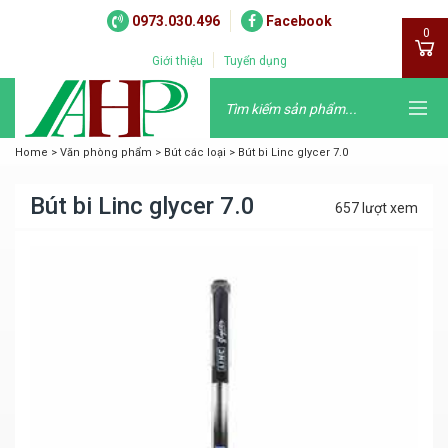
0973.030.496
Facebook
0
Giới thiệu
Tuyển dụng
Home
>
Văn phòng phẩm
>
Bút các loại
>
Bút bi Linc glycer 7.0
Bút bi Linc glycer 7.0
657 lượt xem