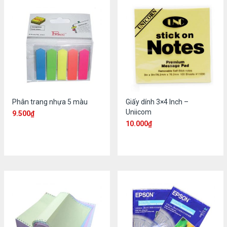
Phân trang nhựa 5 màu
Giấy dính 3×4 Inch –
Uniicom
9.500
₫
10.000
₫