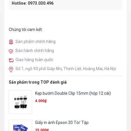
Hotline: 0973.030.496
Chúng tôi cam kết:
Sản phẩm chính hãng
Bảo hành chính hãng
Giao hàng toàn quốc
Số 1, ngõ 93 phố Giáp Nhị, Thịnh Liệt, Hoàng Mai, Hà Nội
Sản phẩm trong TOP đánh giá
Bút bi Click – 4010 ( Linc – Ấn Độ) – 0,7 mm
2.100
₫
Bút dạ viết bảng WB02 ( Cỡ nhỏ)
4.500
₫