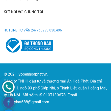
KẾT NỐI VỚI CHÚNG TÔI
HOTLINE TƯ VẤN 24/7 : 0973.030.496
© 2021. vppanhoaphat.vn.
Công ty TNHH đầu tư và thương mại An Hoà Phát. Địa chỉ:
Số nhà 1, ngõ 93 phố Giáp Nhị, p Thịnh Liệt, quận Hoàng Mai,
tp Hà Nội . Mã số thuế: 0107139678. Email:
anhoaphat688@gmail.com.